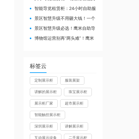
旅都得配
智能导览租赁柜：24小时自助服
务，省心还增收
景区智慧升级不用砸大钱！一个
自助导览租赁柜就够了
景区智慧升级必选！鹰米自助导
览租赁柜让游客舒心、运营省心
博物馆运营别再“两头难”！鹰米
分区讲解系统降本增效有妙招
标签云
定制展示柜
服装展架
讲解的展示柜
珠宝展示柜
展示柜厂家
超市展示柜
智能触控展示柜
深圳展示柜
讲解展示柜
互动展示设备
二手展示柜