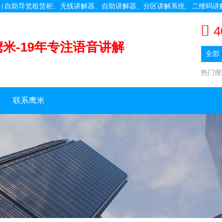
备（自助导览租赁柜、无线讲解器、自助讲解器、分区讲解系统、二维码讲
4
鹰米-19年专注语音讲解
热门
联系鹰米