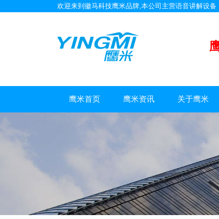
欢迎来到徽马科技鹰米品牌,本公司主营语音讲解设
鹰米首页
鹰米资讯
关于鹰米