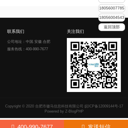
18056007785
18056004543
返回顶部
联系我们
关注我们
公司地址：中国.安徽.合肥
服务热线：400-990-7677
Copyright © 2020 合肥市徽马信息科技有限公司
皖ICP备12009144号-17
Powered by Z-BlogPHP
400-990-7677
发送短信