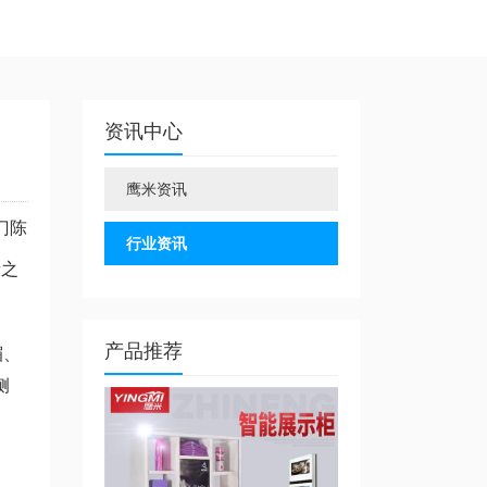
资讯中心
鹰米资讯
门陈
行业资讯
素之
产品推荐
楣、
侧