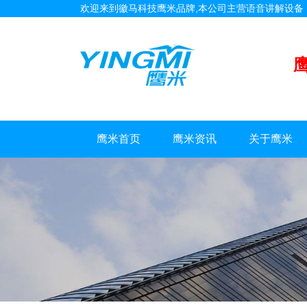
欢迎来到徽马科技鹰米品牌,本公司主营语音讲解设
鹰米首页
鹰米资讯
关于鹰米