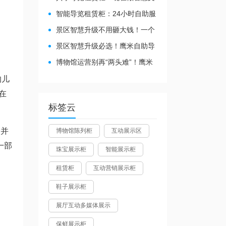
旅都得配
智能导览租赁柜：24小时自助服
务，省心还增收
景区智慧升级不用砸大钱！一个
自助导览租赁柜就够了
景区智慧升级必选！鹰米自助导
览租赁柜让游客舒心、运营省心
博物馆运营别再“两头难”！鹰米
分区讲解系统降本增效有妙招
的儿
在
标签云
，并
博物馆陈列柜
互动展示区
一部
珠宝展示柜
智能展示柜
租赁柜
互动营销展示柜
鞋子展示柜
展厅互动多媒体展示
保鲜展示柜