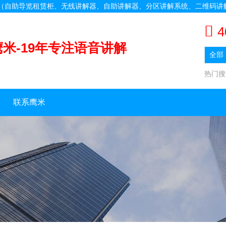
备（自助导览租赁柜、无线讲解器、自助讲解器、分区讲解系统、二维码讲
4
鹰米-19年专注语音讲解
热门
联系鹰米