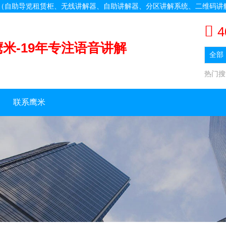
备（自助导览租赁柜、无线讲解器、自助讲解器、分区讲解系统、二维码讲
4
鹰米-19年专注语音讲解
热门
联系鹰米