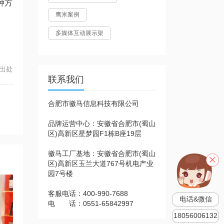
种方
鹰米案例
多媒体互动展示架
出处
联系我们
合肥市徽马信息科技有限公司
品牌运营中心：安徽省合肥市(蜀山
区)高新区星梦园F1栋B座19层
徽马工厂基地：安徽省合肥市(蜀山
区)高新区玉兰大道767号机电产业
园7号楼
客服电话：400-990-7688
电话&微信
电 话：0551-65842997
18056006132