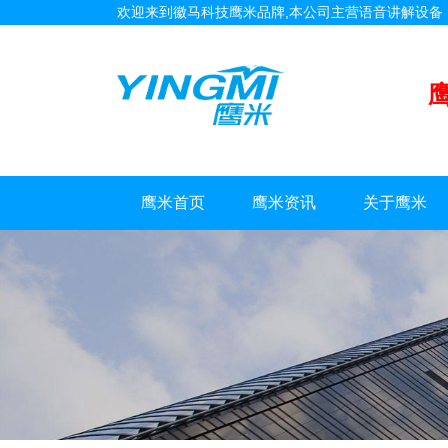
欢迎来到徽马科技鹰米品牌,本公司主营语音讲解设
鹰米首页
鹰米资讯
关于鹰米