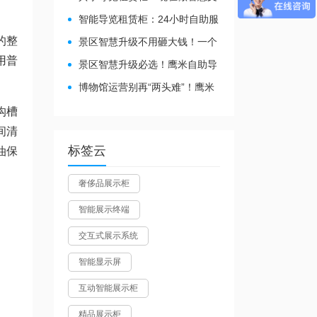
旅都得配
智能导览租赁柜：24小时自助服
务，省心还增收
的整
景区智慧升级不用砸大钱！一个
自助导览租赁柜就够了
用普
景区智慧升级必选！鹰米自助导
。
览租赁柜让游客舒心、运营省心
博物馆运营别再“两头难”！鹰米
分区讲解系统降本增效有妙招
沟槽
间清
标签云
油保
奢侈品展示柜
智能展示终端
交互式展示系统
智能显示屏
互动智能展示柜
精品展示柜