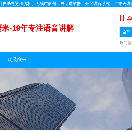
备（自助导览租赁柜、无线讲解器、自助讲解器、分区讲解系统、二维码讲
4
鹰米-19年专注语音讲解
热门
联系鹰米