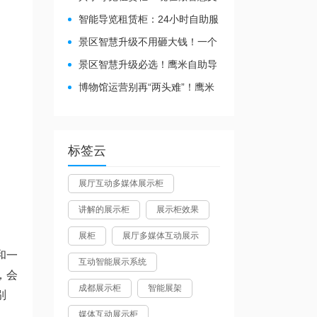
旅都得配
智能导览租赁柜：24小时自助服
务，省心还增收
景区智慧升级不用砸大钱！一个
自助导览租赁柜就够了
景区智慧升级必选！鹰米自助导
览租赁柜让游客舒心、运营省心
博物馆运营别再“两头难”！鹰米
分区讲解系统降本增效有妙招
标签云
展厅互动多媒体展示柜
讲解的展示柜
展示柜效果
展柜
展厅多媒体互动展示
和一
互动智能展示系统
，会
成都展示柜
智能展架
别
媒体互动展示柜