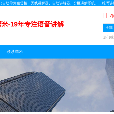
备（自助导览租赁柜、无线讲解器、自助讲解器、分区讲解系统、二维码讲
4
鹰米-19年专注语音讲解
热门
联系鹰米