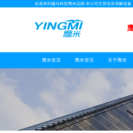
欢迎来到徽马科技鹰米品牌,本公司主营语音讲解设
鹰米首页
鹰米资讯
关于鹰米