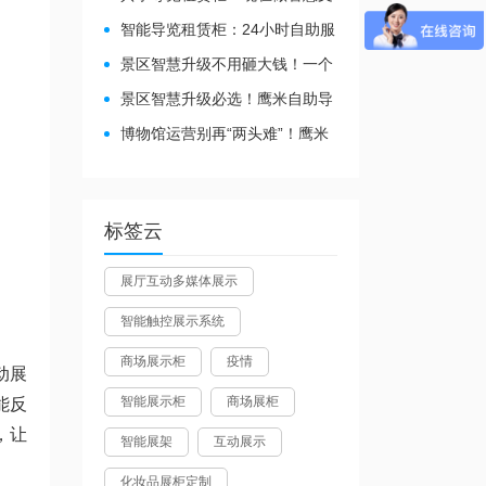
旅都得配
智能导览租赁柜：24小时自助服
务，省心还增收
景区智慧升级不用砸大钱！一个
自助导览租赁柜就够了
景区智慧升级必选！鹰米自助导
览租赁柜让游客舒心、运营省心
博物馆运营别再“两头难”！鹰米
分区讲解系统降本增效有妙招
标签云
展厅互动多媒体展示
智能触控展示系统
商场展示柜
疫情
动展
智能展示柜
商场展柜
能反
，让
智能展架
互动展示
化妆品展柜定制