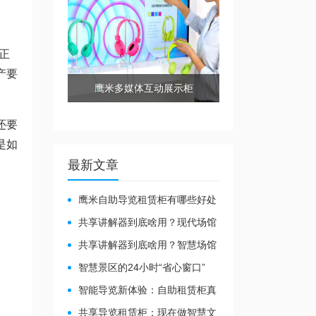
正
产要
鹰米多媒体互动展示柜
还要
是如
最新文章
鹰米自助导览租赁柜有哪些好处
共享讲解器到底啥用？现代场馆
的“静音救星”来了！
共享讲解器到底啥用？智慧场馆
的“静音导游”了解下！
智慧景区的24小时“省心窗口”
智能导览新体验：自助租赁柜真
能重塑景区服务？
共享导览租赁柜：现在做智慧文