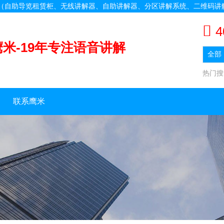
备（自助导览租赁柜、无线讲解器、自助讲解器、分区讲解系统、二维码讲
4
鹰米-19年专注语音讲解
热门
联系鹰米