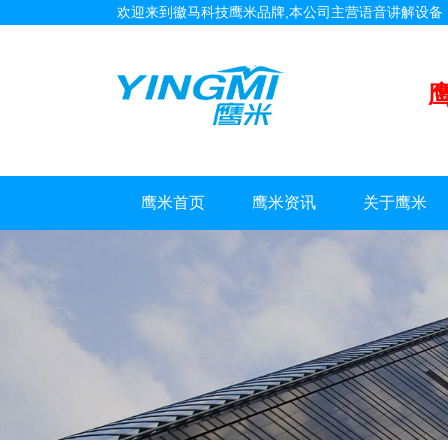
欢迎来到徽马科技鹰米品牌,本公司主营语音讲解设
鹰米首页
鹰米资讯
关于鹰米