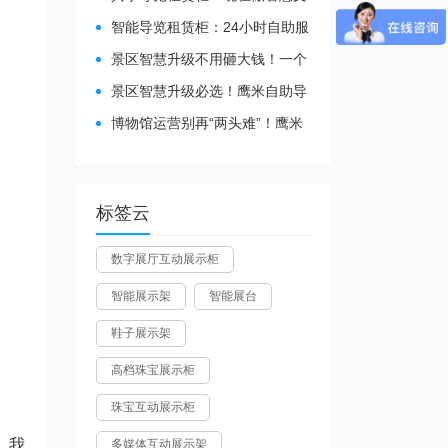
旅都得配
智能导览租赁柜：24小时自助服
务，省心还增收
景区智慧升级不用砸大钱！一个
自助导览租赁柜就够了
景区智慧升级必选！鹰米自助导
览租赁柜让游客舒心、运营省心
博物馆运营别再“两头难”！鹰米
分区讲解系统降本增效有妙招
标签云
数字展厅互动展示柜
智能展示架
智能展台
鞋子展示架
高档珠宝展示柜
珠宝互动展示柜
。我
多媒体互动展示架