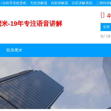
备（自助导览租赁柜、无线讲解器、自助讲解器、分区讲解系统、二维码讲
4
鹰米-19年专注语音讲解
热门
联系鹰米