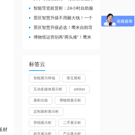
旅都得配
智能导览租赁柜：24小时自助服
务，省心还增收
景区智慧升级不用砸大钱！一个
自助导览租赁柜就够了
景区智慧升级必选！鹰米自助导
览租赁柜让游客舒心、运营省心
博物馆运营别再“两头难”！鹰米
分区讲解系统降本增效有妙招
标签云
智能展示终端
珠宝展柜
互动多媒体展示柜
adidas
展柜出租
博物馆展示柜
定制展柜展示柜
营销展示柜
二手展示柜
板材
超市展示柜
产品展示柜