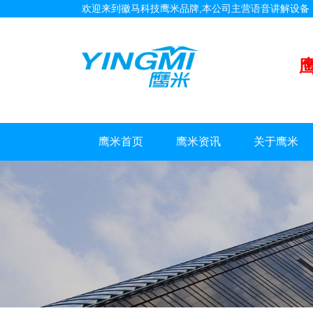
欢迎来到徽马科技鹰米品牌,本公司主营语音讲解设
鹰米首页
鹰米资讯
关于鹰米