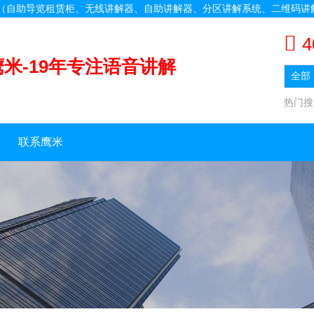
备（自助导览租赁柜、无线讲解器、自助讲解器、分区讲解系统、二维码讲
4
鹰米-19年专注语音讲解
热门
联系鹰米