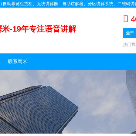
备（自助导览租赁柜、无线讲解器、自助讲解器、分区讲解系统、二维码讲
4
鹰米-19年专注语音讲解
热门
联系鹰米