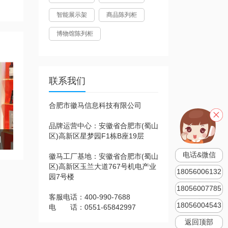
智能展示架
商品陈列柜
博物馆陈列柜
联系我们
合肥市徽马信息科技有限公司
品牌运营中心：安徽省合肥市(蜀山
区)高新区星梦园F1栋B座19层
则
电话&微信
徽马工厂基地：安徽省合肥市(蜀山
区)高新区玉兰大道767号机电产业
18056006132
园7号楼
18056007785
客服电话：400-990-7688
18056004543
电 话：0551-65842997
返回顶部