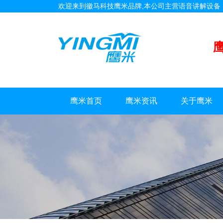
欢迎来到徽马科技鹰米品牌,本公司主营语音讲解设
鹰米首页
鹰米资讯
关于鹰米