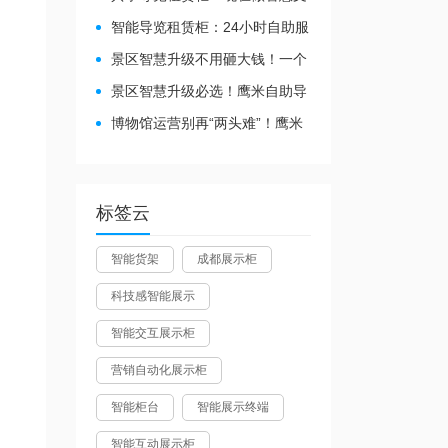
旅都得配
智能导览租赁柜：24小时自助服
务，省心还增收
景区智慧升级不用砸大钱！一个
自助导览租赁柜就够了
景区智慧升级必选！鹰米自助导
览租赁柜让游客舒心、运营省心
博物馆运营别再“两头难”！鹰米
分区讲解系统降本增效有妙招
标签云
智能货架
成都展示柜
科技感智能展示
智能交互展示柜
营销自动化展示柜
智能柜台
智能展示终端
智能互动展示柜