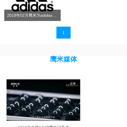
2018年02月鹰米为adidas采购会再次采购提供导览系统
文
1
章
导
航
鹰米媒体