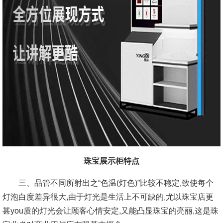
珠宝展示柜特点
三、品管不同所射出之“色温(灯色)”比较不稳定,致使每个
灯泡白度差异很大,由于灯光是生活上不可缺的,尤以珠宝店更
甚you质的灯光会让顾客心情安定,又能凸显珠宝的亮丽,这是珠