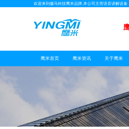
欢迎来到徽马科技鹰米品牌,本公司主营语音讲解设
鹰米首页
鹰米资讯
关于鹰米