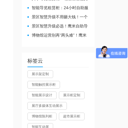
旅都得配
智能导览租赁柜：24小时自助服
务，省心还增收
景区智慧升级不用砸大钱！一个
自助导览租赁柜就够了
景区智慧升级必选！鹰米自助导
览租赁柜让游客舒心、运营省心
博物馆运营别再“两头难”！鹰米
分区讲解系统降本增效有妙招
标签云
展示架定制
智能触控展示柜
智能展示设计
展示柜定制
展厅多媒体互动展示
博物馆陈列柜
超市展示柜
智能互动屏