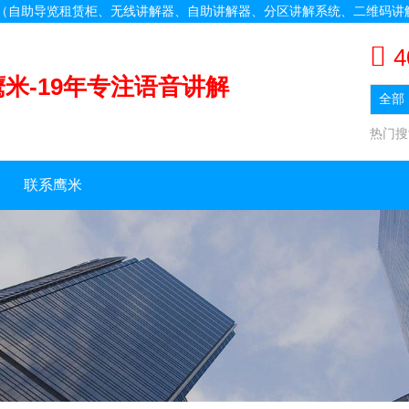
备（自助导览租赁柜、无线讲解器、自助讲解器、分区讲解系统、二维码讲
4
鹰米-19年专注语音讲解
热门
联系鹰米