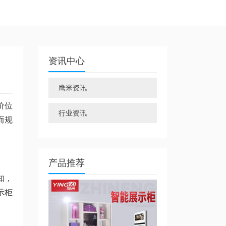
资讯中心
鹰米资讯
价位
行业资讯
而规
产品推荐
知，
示柜