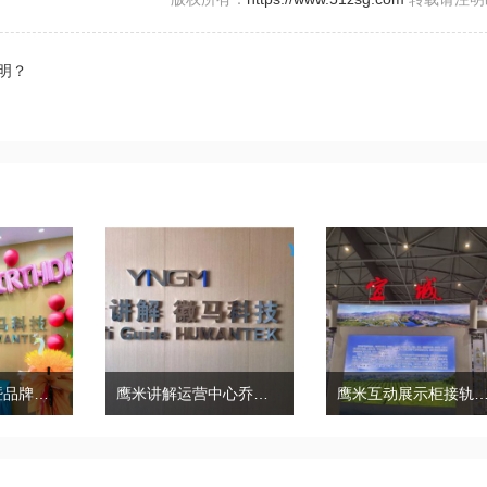
明？
徽马成立15年暨品牌运营中心乔迁䄊禧！
鹰米讲解运营中心乔迁大吉
鹰米互动展示柜接轨茶文化，参加国际茶产业